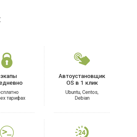
:
экапы
Автоустановщик
едневно
OS в 1 клик
есплатно
Ubuntu, Centos,
сех тарифах
Debian