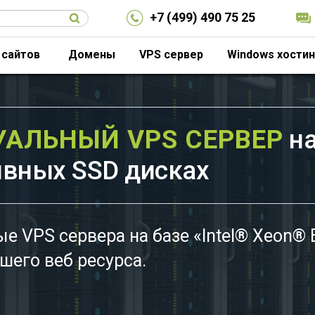
+7 (499) 490 75 25
 сайтов
Домены
VPS сервер
Windows хостин
УАЛЬНЫЙ VPS СЕРВЕР
н
ивных SSD дисках
 VPS сервера на базе «Intel® Xeon® 
шего веб ресурса.