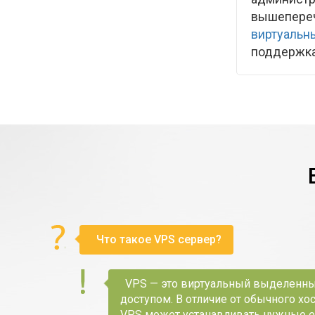
вышепереч
виртуальн
поддержка
Что такое VPS сервер?
VPS — это виртуальный выделенны
доступом. В отличие от обычного хо
VPS может устанавливать нужные е