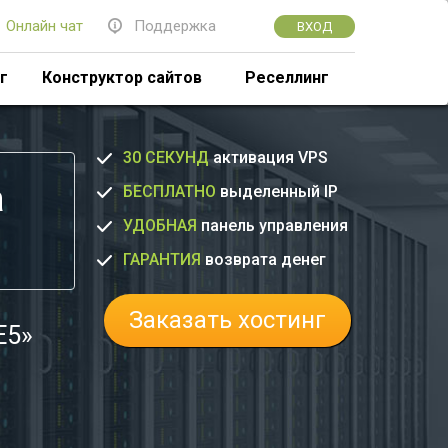
Онлайн чат
Поддержка
ВХОД
г
Конструктор сайтов
Реселлинг
30 СЕКУНД
активация VPS
а
БЕСПЛАТНО
выделенный IP
УДОБНАЯ
панель управления
ГАРАНТИЯ
возврата денег
Заказать хостинг
E5»