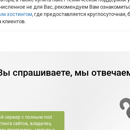
исленное не для Вас, рекомендуем Вам ознакомить
ым хостингом
, где предоставляется круглосуточная, 
 клиентов.
Вы спрашиваете, мы отвечае
й сервер с полным root
стинга сайтов, владелец
му программы, модули и