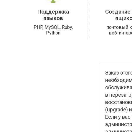
Поддержка
Создание 
языков
ящик
PHP, MySQL, Ruby,
почтовый к
Python
веб-интер
Заказ этог
необходим
обслужива
в перезагр
восстановл
(upgrade) 
Если у ва
администр
администра