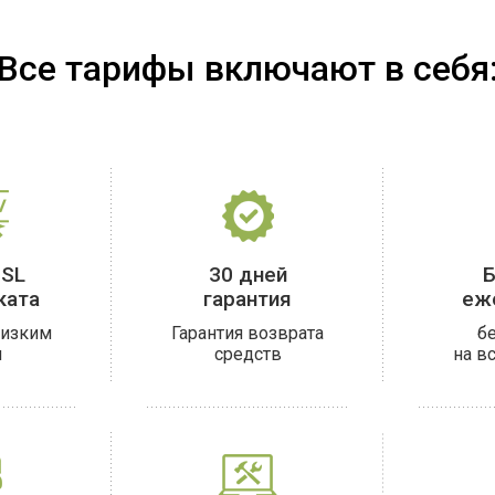
Все тарифы включают в себя
SSL
30 дней
Б
ката
гарантия
еж
низким
Гарантия возврата
б
м
средств
на в