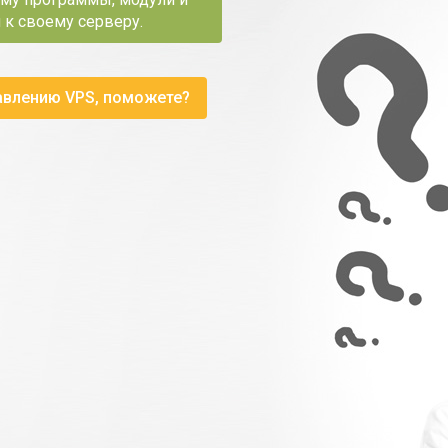
 к своему серверу.
авлению VPS, поможете?