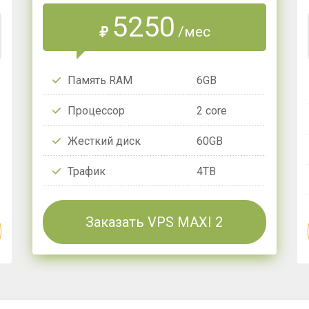
5250
/мес
₽
Память RAM
6GB
Процессор
2 core
Жесткий диск
60GB
Трафик
4TB
Заказать VPS MAXI 2