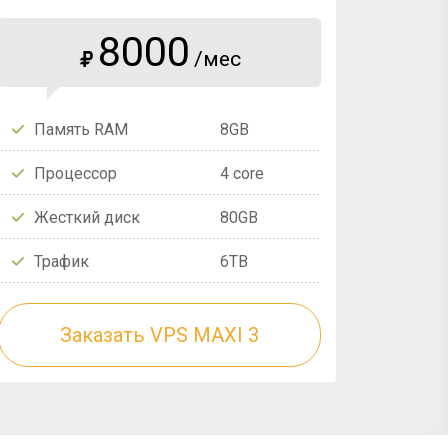
8000
/мес
₽
Память RAM
8GB
Процессор
4 core
Жесткий диск
80GB
Трафик
6TB
Заказать VPS MAXI 3