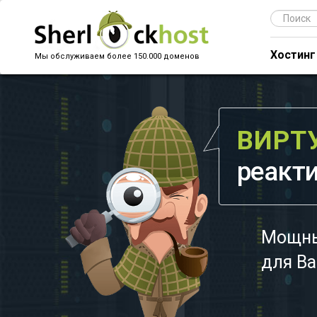
Search
for
Хостинг
Мы обслуживаем более 150.000 доменов
ВИРТ
реакт
Мощные
для Ва