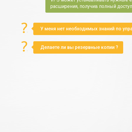
расширения, получив полный доступ
У меня нет необходимых знаний по упр
Делаете ли вы резервные копии ?