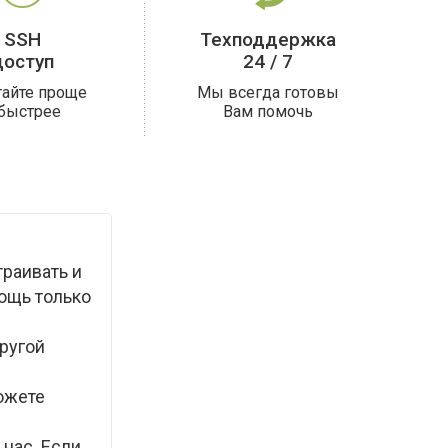
SSH
Техподдержка
доступ
24 / 7
тайте проще
Мы всегда готовы
 быстрее
Вам помочь
раивать и
ощь только
другой
ожете
 нас. Если