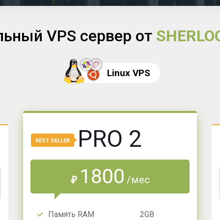
льный VPS сервер от
SHERLO
Linux VPS
PRO 2
BEST SELLER
1800
/мес
₽
Память RAM
2GB