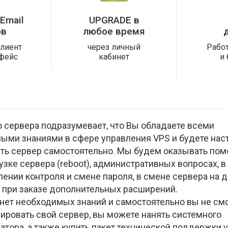
Email
UPGRADE в
ов
любое время
лиент
через личный
Рабо
фейс
кабинет
и
о сервера подразумевает, что Вы обладаете всеми
ыми знаниями в сфере управления VPS и будете наст
ть сервер самостоятельно. Мы будем оказывать пом
узке сервера (reboot), административных вопросах, в
ении контроля и смене пароля, в смене сервера на 
и при заказе дополнительных расширений.
с нет необходимых знаний и самостоятельно вы не см
ировать свой сервер, вы можете нанять системного
тора, а также купить пакет технической поддержки у