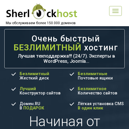
Toggle
navigat
Мы обслуживаем более 150.000 доменов
Очень быстрый
БЕЗЛИМИТНЫЙ
хостинг
Лучшая техподдержка!!! (24/7). Эксперты в
WordPress, Joomla…
Безлимитный
Безлимитные
Жесткий диск
Почтовые ящики
Лучший
Безлимитное
Конструктор сайтов
Количество сайтов
Домен.RU
Лёгкая установка CMS
В
ПОДАРОК
В один клик
Начиная от